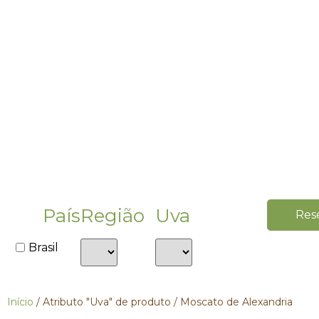
País
Região
Uva
Res
Brasil
Início
/ Atributo "Uva" de produto / Moscato de Alexandria