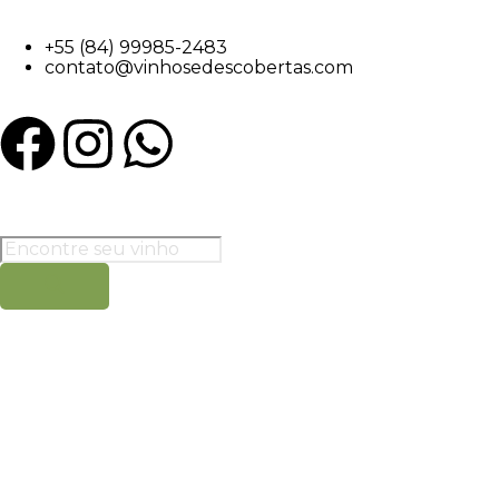
+55 (84) 99985-2483
contato@vinhosedescobertas.com