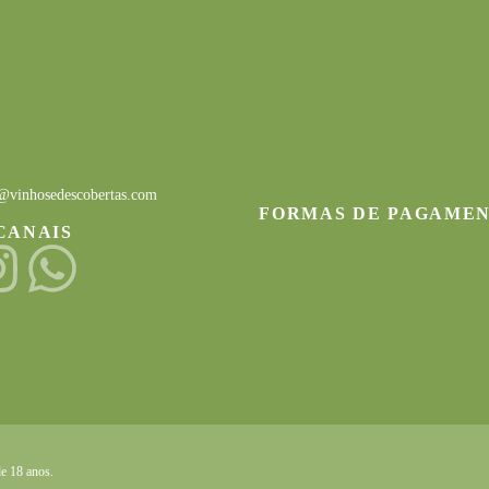
S
@vinhosedescobertas.com
FORMAS DE PAGAME
CANAIS
de 18 anos
.