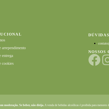
TUCIONAL
DÚVIDA
mos
contato
de arrependimento
NOSSOS 
e entrega
e cookies
com
moderação
. Se
beber
,
não dirija
.
A venda de bebidas alcoólicas é
proibida para menores 