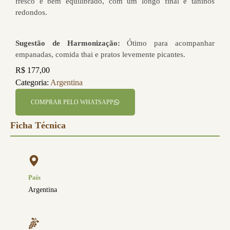
fresco e bem equilibrado, com um longo final e taninos
redondos.
Sugestão de Harmonização:
Ótimo para acompanhar
empanadas, comida thai e pratos levemente picantes.
R$
177,00
Categoria:
Argentina
COMPRAR PELO WHATSAPP
Ficha Técnica
País
Argentina