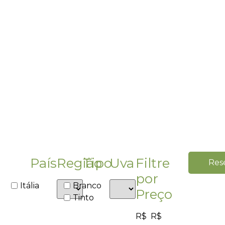
País
Região
Tipo
Uva
Filtre
Res
por
Itália
Branco
Preço
Tinto
R$
R$