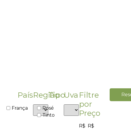
País
Região
Tipo
Uva
Filtre
Res
por
França
Rosé
Preço
Tinto
R$
R$